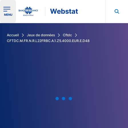
Webstat
Ouvrir le menu de navigation
MENU
Rechercher dans les données de la Banque de France
Accueil
Jeux de données
Cftdc
CFTDC.M.FR.N.R.L22FRBC.A.1.Z5.4000.EUR.E.D48