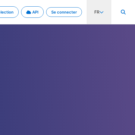
FR
lection
API
Se connecter
activité internationale et les taux. Découvrez le projet en détail.
nées et de métadonnées.
.