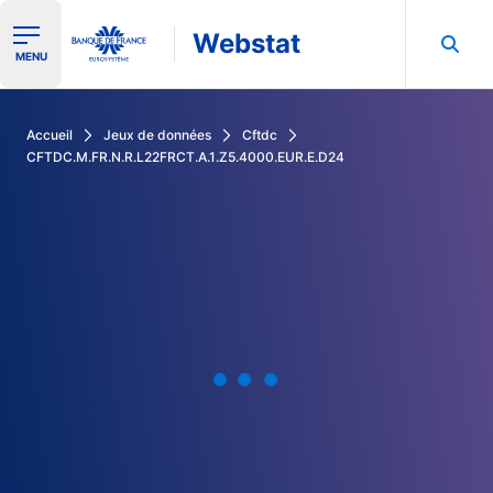
Webstat
Ouvrir le menu de navigation
MENU
Rechercher dans les données de la Banque de France
Accueil
Jeux de données
Cftdc
CFTDC.M.FR.N.R.L22FRCT.A.1.Z5.4000.EUR.E.D24