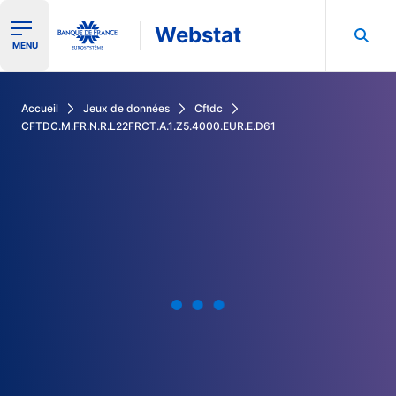
Webstat
Ouvrir le menu de navigation
MENU
Rechercher dans les données de la Banque de France
Accueil
Jeux de données
Cftdc
CFTDC.M.FR.N.R.L22FRCT.A.1.Z5.4000.EUR.E.D61