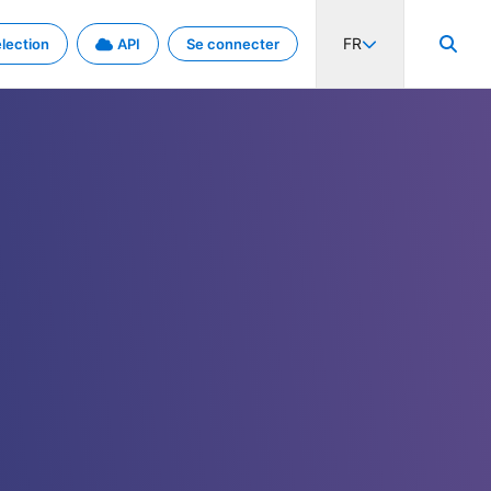
FR
lection
API
Se connecter
activité internationale et les taux. Découvrez le projet en détail.
nées et de métadonnées.
.