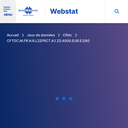
Webstat
Ouvrir le menu de navigation
MENU
Rechercher dans les données de la Banque de France
Accueil
Jeux de données
Cftdc
CFTDC.M.FR.N.R.L22FRCT.A.1.Z5.4000.EUR.E.D80