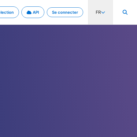
FR
lection
API
Se connecter
activité internationale et les taux. Découvrez le projet en détail.
nées et de métadonnées.
.