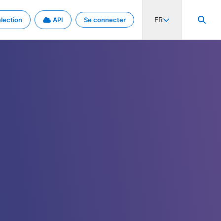
FR
lection
API
Se connecter
activité internationale et les taux. Découvrez le projet en détail.
nées et de métadonnées.
.