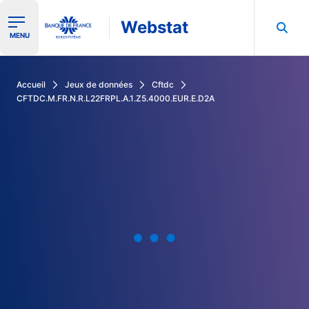
Webstat
Ouvrir le menu de navigation
MENU
Rechercher dans les données de la Banque de France
Accueil
Jeux de données
Cftdc
CFTDC.M.FR.N.R.L22FRPL.A.1.Z5.4000.EUR.E.D2A