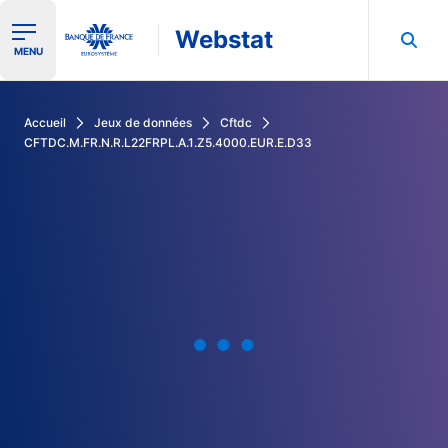
Webstat
Ouvrir le menu de navigation
MENU
Rechercher dans les données de la Banque de France
Accueil
Jeux de données
Cftdc
CFTDC.M.FR.N.R.L22FRPL.A.1.Z5.4000.EUR.E.D33