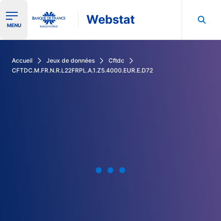
Webstat
Ouvrir le menu de navigation
MENU
Rechercher dans les données de la Banque de France
Accueil
Jeux de données
Cftdc
CFTDC.M.FR.N.R.L22FRPL.A.1.Z5.4000.EUR.E.D72