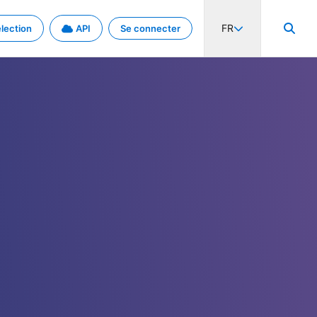
FR
lection
API
Se connecter
activité internationale et les taux. Découvrez le projet en détail.
nées et de métadonnées.
.