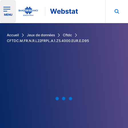
Webstat
Ouvrir le menu de navigation
MENU
Rechercher dans les données de la Banque de France
Accueil
Jeux de données
Cftdc
CFTDC.M.FR.N.R.L22FRPL.A.1.Z5.4000.EUR.E.D95