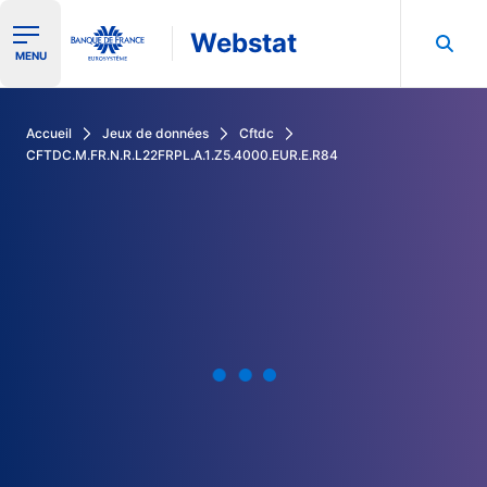
Webstat
Ouvrir le menu de navigation
MENU
Rechercher dans les données de la Banque de France
Accueil
Jeux de données
Cftdc
CFTDC.M.FR.N.R.L22FRPL.A.1.Z5.4000.EUR.E.R84