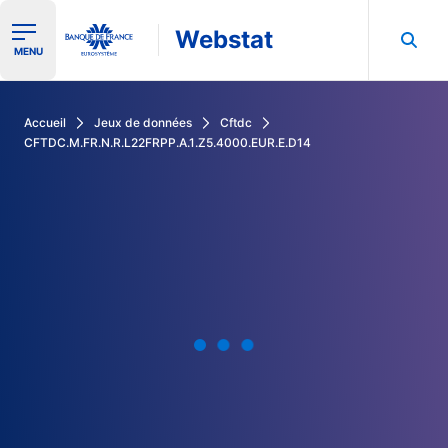
Webstat
Ouvrir le menu de navigation
MENU
Rechercher dans les données de la Banque de France
Accueil
Jeux de données
Cftdc
CFTDC.M.FR.N.R.L22FRPP.A.1.Z5.4000.EUR.E.D14