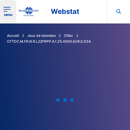
Webstat
Ouvrir le menu de navigation
MENU
Rechercher dans les données de la Banque de France
Accueil
Jeux de données
Cftdc
CFTDC.M.FR.N.R.L22FRPP.A.1.Z5.4000.EUR.E.D34