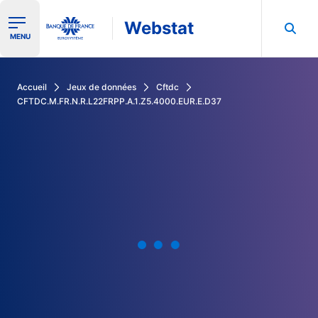
Webstat
Ouvrir le menu de navigation
MENU
Rechercher dans les données de la Banque de France
Accueil
Jeux de données
Cftdc
CFTDC.M.FR.N.R.L22FRPP.A.1.Z5.4000.EUR.E.D37