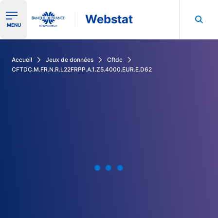
Webstat
Ouvrir le menu de navigation
MENU
Rechercher dans les données de la Banque de France
Accueil
Jeux de données
Cftdc
CFTDC.M.FR.N.R.L22FRPP.A.1.Z5.4000.EUR.E.D62