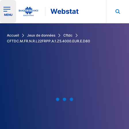
Webstat
Ouvrir le menu de navigation
MENU
Rechercher dans les données de la Banque de France
Accueil
Jeux de données
Cftdc
CFTDC.M.FR.N.R.L22FRPP.A.1.Z5.4000.EUR.E.D80