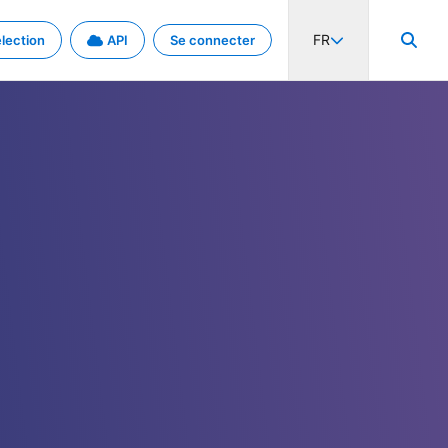
FR
lection
API
Se connecter
activité internationale et les taux. Découvrez le projet en détail.
nées et de métadonnées.
.