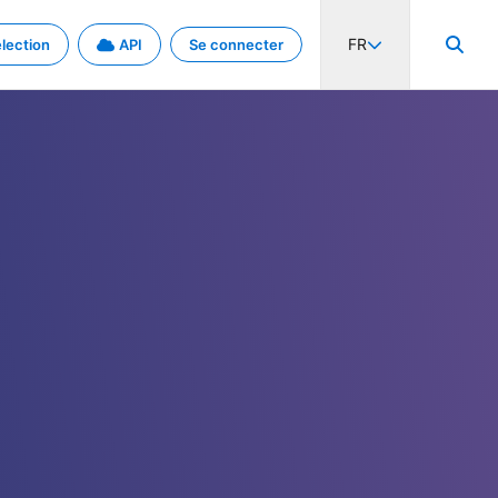
FR
lection
API
Se connecter
activité internationale et les taux. Découvrez le projet en détail.
nées et de métadonnées.
.