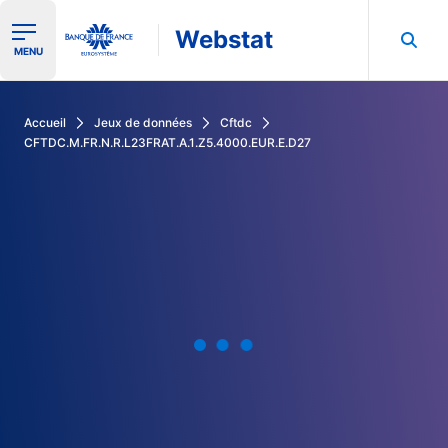
Webstat
Ouvrir le menu de navigation
MENU
Rechercher dans les données de la Banque de France
Accueil
Jeux de données
Cftdc
CFTDC.M.FR.N.R.L23FRAT.A.1.Z5.4000.EUR.E.D27