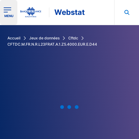
Webstat
Ouvrir le menu de navigation
MENU
Rechercher dans les données de la Banque de France
Accueil
Jeux de données
Cftdc
CFTDC.M.FR.N.R.L23FRAT.A.1.Z5.4000.EUR.E.D44