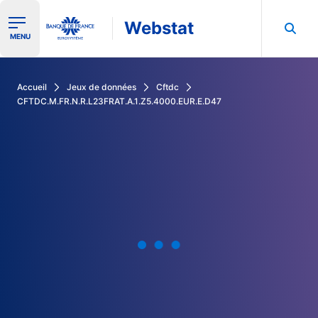
Webstat
Ouvrir le menu de navigation
MENU
Rechercher dans les données de la Banque de France
Accueil
Jeux de données
Cftdc
CFTDC.M.FR.N.R.L23FRAT.A.1.Z5.4000.EUR.E.D47