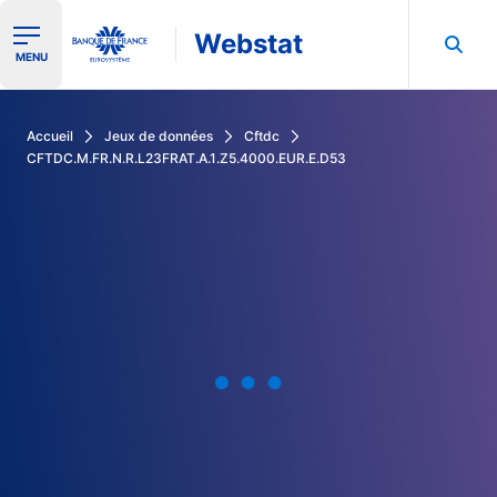
Webstat
Ouvrir le menu de navigation
MENU
Rechercher dans les données de la Banque de France
Accueil
Jeux de données
Cftdc
CFTDC.M.FR.N.R.L23FRAT.A.1.Z5.4000.EUR.E.D53