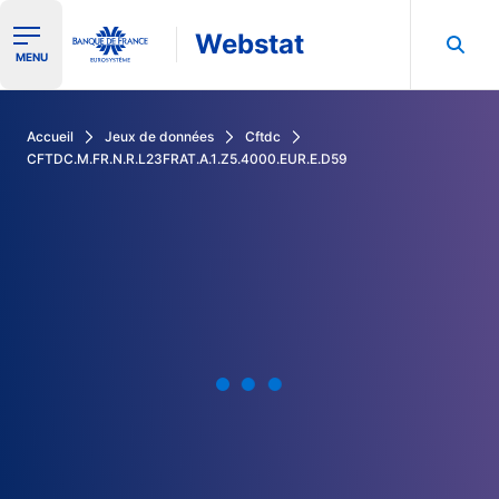
Webstat
Ouvrir le menu de navigation
MENU
Rechercher dans les données de la Banque de France
Accueil
Jeux de données
Cftdc
CFTDC.M.FR.N.R.L23FRAT.A.1.Z5.4000.EUR.E.D59