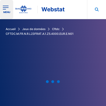
Webstat
Ouvrir le menu de navigation
MENU
Rechercher dans les données de la Banque de France
Accueil
Jeux de données
Cftdc
CFTDC.M.FR.N.R.L23FRAT.A.1.Z5.4000.EUR.E.N01