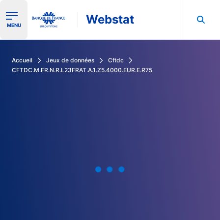
Webstat
Ouvrir le menu de navigation
MENU
Rechercher dans les données de la Banque de France
Accueil
Jeux de données
Cftdc
CFTDC.M.FR.N.R.L23FRAT.A.1.Z5.4000.EUR.E.R75