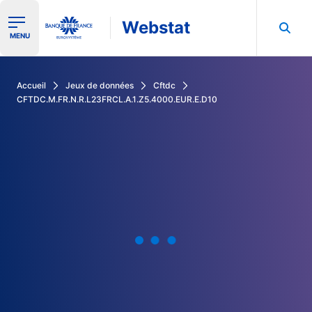
Webstat
Ouvrir le menu de navigation
MENU
Rechercher dans les données de la Banque de France
Accueil
Jeux de données
Cftdc
CFTDC.M.FR.N.R.L23FRCL.A.1.Z5.4000.EUR.E.D10