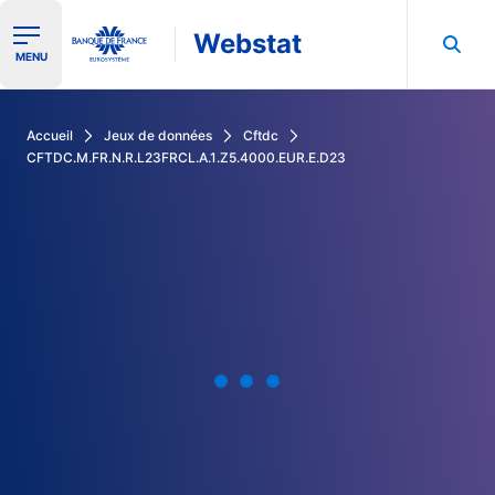
Webstat
Ouvrir le menu de navigation
MENU
Rechercher dans les données de la Banque de France
Accueil
Jeux de données
Cftdc
CFTDC.M.FR.N.R.L23FRCL.A.1.Z5.4000.EUR.E.D23