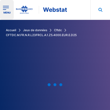
Webstat
Ouvrir le menu de navigation
MENU
Rechercher dans les données de la Banque de France
Accueil
Jeux de données
Cftdc
CFTDC.M.FR.N.R.L23FRCL.A.1.Z5.4000.EUR.E.D25