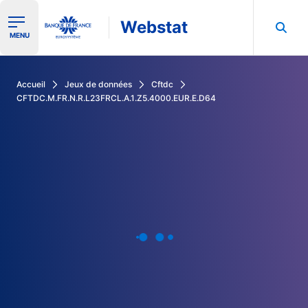
Webstat
Ouvrir le menu de navigation
MENU
Rechercher dans les données de la Banque de France
Accueil
Jeux de données
Cftdc
CFTDC.M.FR.N.R.L23FRCL.A.1.Z5.4000.EUR.E.D64