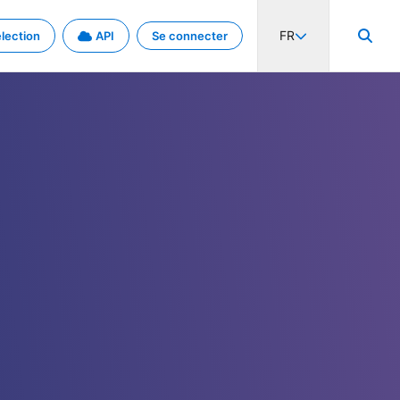
FR
lection
API
Se connecter
activité internationale et les taux. Découvrez le projet en détail.
nées et de métadonnées.
.