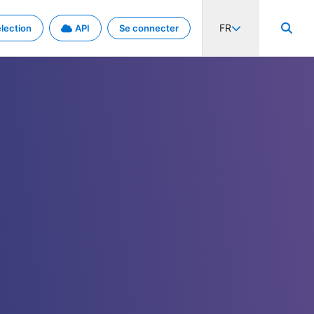
FR
lection
API
Se connecter
activité internationale et les taux. Découvrez le projet en détail.
nées et de métadonnées.
.