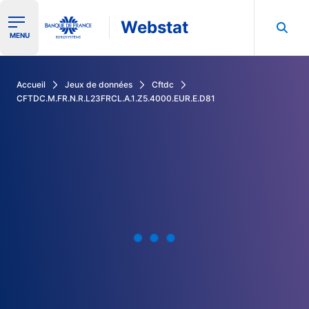
Webstat
Ouvrir le menu de navigation
MENU
Rechercher dans les données de la Banque de France
Accueil
Jeux de données
Cftdc
CFTDC.M.FR.N.R.L23FRCL.A.1.Z5.4000.EUR.E.D81