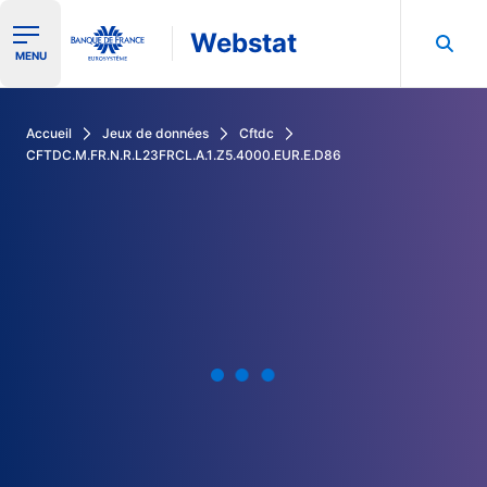
Webstat
Ouvrir le menu de navigation
MENU
Rechercher dans les données de la Banque de France
Accueil
Jeux de données
Cftdc
CFTDC.M.FR.N.R.L23FRCL.A.1.Z5.4000.EUR.E.D86