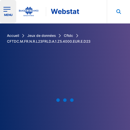
Webstat
Ouvrir le menu de navigation
MENU
Rechercher dans les données de la Banque de France
Accueil
Jeux de données
Cftdc
CFTDC.M.FR.N.R.L23FRLD.A.1.Z5.4000.EUR.E.D23