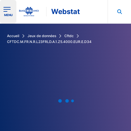
Webstat
Ouvrir le menu de navigation
MENU
Rechercher dans les données de la Banque de France
Accueil
Jeux de données
Cftdc
CFTDC.M.FR.N.R.L23FRLD.A.1.Z5.4000.EUR.E.D34