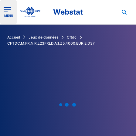
Webstat
Ouvrir le menu de navigation
MENU
Rechercher dans les données de la Banque de France
Accueil
Jeux de données
Cftdc
CFTDC.M.FR.N.R.L23FRLD.A.1.Z5.4000.EUR.E.D37