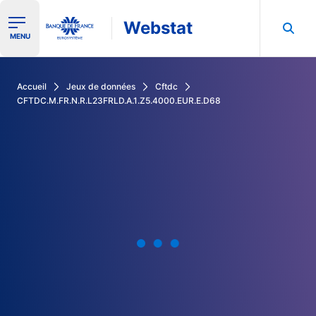
Webstat
Ouvrir le menu de navigation
MENU
Rechercher dans les données de la Banque de France
Accueil
Jeux de données
Cftdc
CFTDC.M.FR.N.R.L23FRLD.A.1.Z5.4000.EUR.E.D68