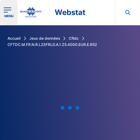
Webstat
Ouvrir le menu de navigation
MENU
Rechercher dans les données de la Banque de France
Accueil
Jeux de données
Cftdc
CFTDC.M.FR.N.R.L23FRLD.A.1.Z5.4000.EUR.E.R52