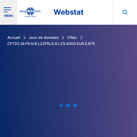
Webstat
Ouvrir le menu de navigation
MENU
Rechercher dans les données de la Banque de France
Accueil
Jeux de données
Cftdc
CFTDC.M.FR.N.R.L23FRLD.A.1.Z5.4000.EUR.E.R75