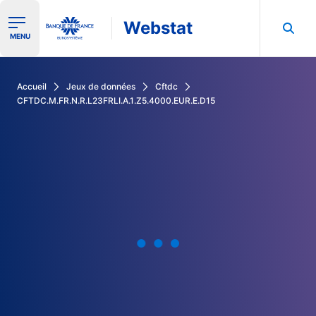
Webstat
Ouvrir le menu de navigation
MENU
Rechercher dans les données de la Banque de France
Accueil
Jeux de données
Cftdc
CFTDC.M.FR.N.R.L23FRLI.A.1.Z5.4000.EUR.E.D15