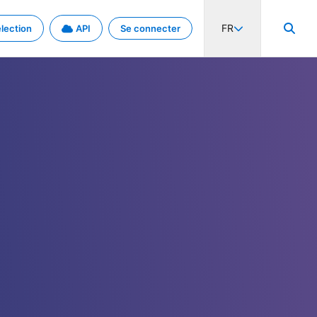
FR
lection
API
Se connecter
activité internationale et les taux. Découvrez le projet en détail.
nées et de métadonnées.
.