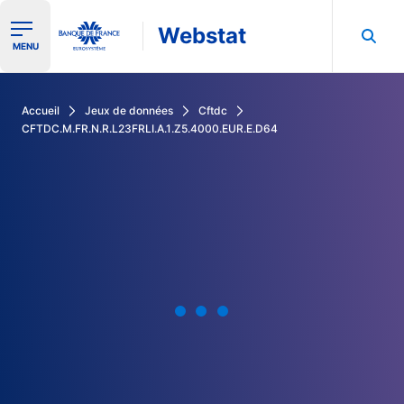
Webstat
Ouvrir le menu de navigation
MENU
Rechercher dans les données de la Banque de France
Accueil
Jeux de données
Cftdc
CFTDC.M.FR.N.R.L23FRLI.A.1.Z5.4000.EUR.E.D64