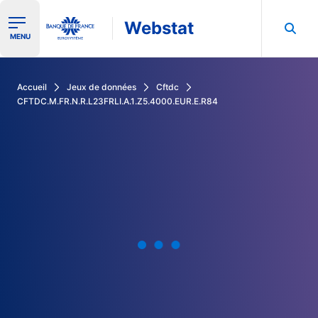
Webstat
Ouvrir le menu de navigation
MENU
Rechercher dans les données de la Banque de France
Accueil
Jeux de données
Cftdc
CFTDC.M.FR.N.R.L23FRLI.A.1.Z5.4000.EUR.E.R84