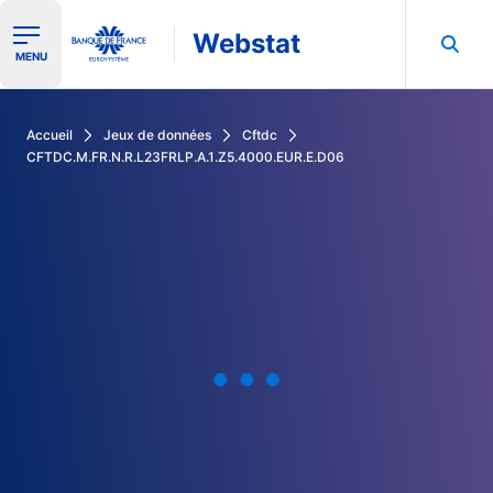
Webstat
Ouvrir le menu de navigation
MENU
Rechercher dans les données de la Banque de France
Accueil
Jeux de données
Cftdc
CFTDC.M.FR.N.R.L23FRLP.A.1.Z5.4000.EUR.E.D06