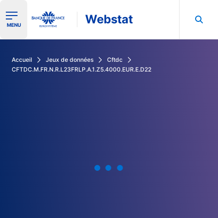
Webstat
Ouvrir le menu de navigation
MENU
Rechercher dans les données de la Banque de France
Accueil
Jeux de données
Cftdc
CFTDC.M.FR.N.R.L23FRLP.A.1.Z5.4000.EUR.E.D22