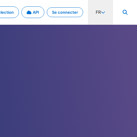
FR
lection
API
Se connecter
activité internationale et les taux. Découvrez le projet en détail.
nées et de métadonnées.
.