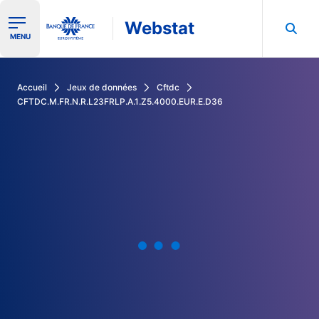
Webstat
Ouvrir le menu de navigation
MENU
Rechercher dans les données de la Banque de France
Accueil
Jeux de données
Cftdc
CFTDC.M.FR.N.R.L23FRLP.A.1.Z5.4000.EUR.E.D36